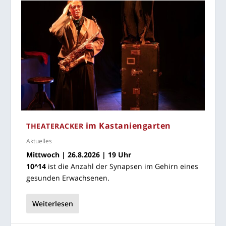
im Kastaniengarten
THEA­TER­ACKER
Aktuelles
Mitt­woch | 26.8.2026 | 19 Uhr
10^14
ist die Anzahl der Syn­ap­sen im Gehirn eines
gesun­den Erwachsenen.
Weiterlesen