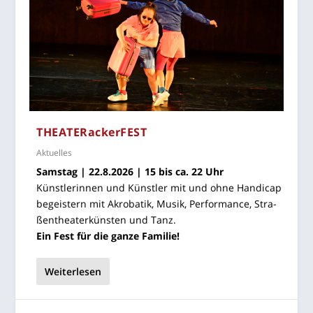
THEA­TER­acker­FEST
Aktuelles
Sams­tag | 22.8.2026 | 15 bis ca. 22 Uhr
Künst­le­rin­nen und Künst­ler mit und ohne Han­di­cap
begeis­tern mit Akro­ba­tik, Musik, Per­for­mance, Stra­
ßen­thea­ter­küns­ten und Tanz.
Ein Fest für die gan­ze Familie!
Weiterlesen