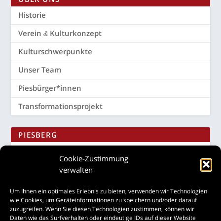
His­to­rie
Ver­ein
Kulturkonzept
&
Kul­tur­schwer­punk­te
Unser Team
Piesbürger*innen
Trans­for­ma­ti­ons­pro­jekt
PIES­BERG
Kul­tur-
Landschaftspark
&
Cookie-Zustimmung
verwalten
RECHT­LI­CHES
Um Ihnen ein optimales Erlebnis zu bieten, verwenden wir Technologien
Teil­nah­me­be­din­gun­gen
wie Cookies, um Geräteinformationen zu speichern und/oder darauf
zuzugreifen. Wenn Sie diesen Technologien zustimmen, können wir
Impres­sum
Daten wie das Surfverhalten oder eindeutige IDs auf dieser Website