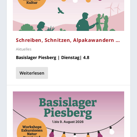
Schrei­ben, Schnit­zen, Alpakawandern …
Aktuelles
Basis­la­ger Pies­berg | Diens­tag| 4.8
Weiterlesen