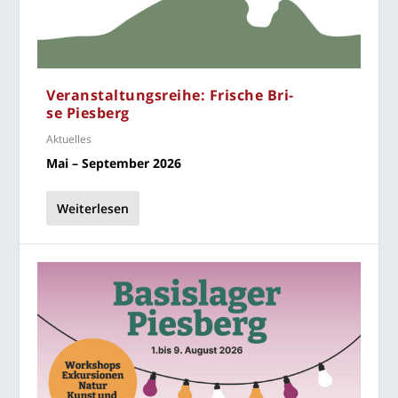
Ver­an­stal­tungs­rei­he: Fri­sche Bri­
se Piesberg
Aktuelles
Mai – Sep­tem­ber 2026
Weiterlesen