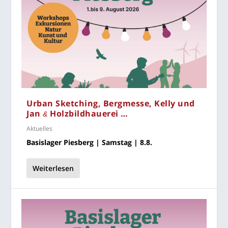
Urban Sket­ching, Berg­mes­se, Kel­ly und
Jan
Holzbildhauerei …
&
Aktuelles
Basis­la­ger Pies­berg | Sams­tag | 8.8.
Weiterlesen