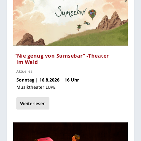
“
Nie genug von Sum­se­bar” ‑Thea­ter
im Wald
Aktuelles
Sonn­tag | 16.8.2026 | 16 Uhr
Musik­thea­ter
LUPE
Weiterlesen