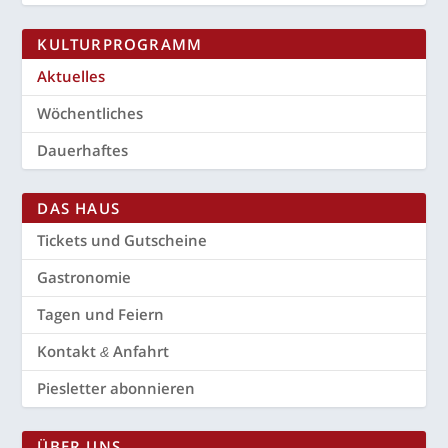
KUL­TUR­PRO­GRAMM
Aktu­el­les
Wöchent­li­ches
Dau­er­haf­tes
DAS HAUS
Tickets und Gutscheine
Gas­tro­no­mie
Tagen und Feiern
Kon­takt
Anfahrt
&
Pies­let­ter abonnieren
ÜBER UNS