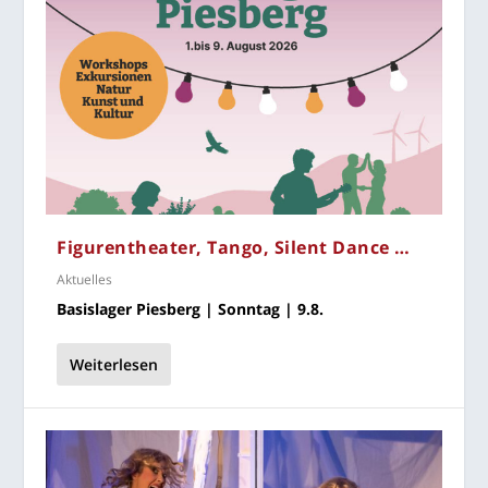
Figu­ren­thea­ter, Tan­go, Silent Dance …
Aktuelles
Basis­la­ger Pies­berg | Sonn­tag | 9.8.
Weiterlesen