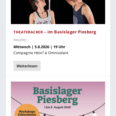
– im Basis­la­ger Piesberg
THEA­TER­ACKER
Aktuelles
Mitt­woch | 5.8.2026 | 19 Uhr
Com­pa­gnie Hëin?
Omnivolant
&
Weiterlesen