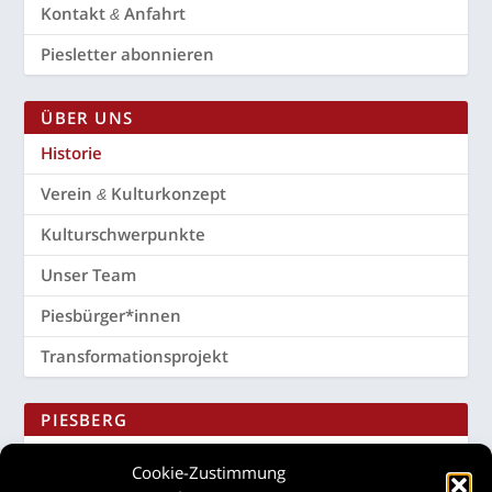
Kon­takt
Anfahrt
&
Pies­let­ter abonnieren
ÜBER UNS
His­to­rie
Ver­ein
Kulturkonzept
&
Kul­tur­schwer­punk­te
Unser Team
Piesbürger*innen
Trans­for­ma­ti­ons­pro­jekt
PIES­BERG
Kul­tur-
Landschaftspark
&
Cookie-Zustimmung