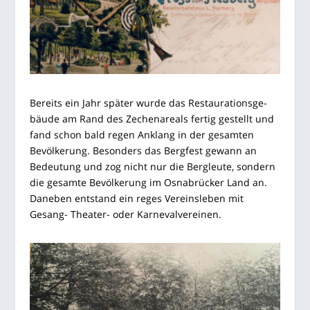
Bereits ein Jahr spä­ter wur­de das Restau­ra­ti­ons­ge­
bäu­de am Rand des Zechen­are­als fer­tig gestellt und
fand schon bald regen Anklang in der gesam­ten
Bevöl­ke­rung. Beson­ders das Berg­fest gewann an
Bedeu­tung und zog nicht nur die Berg­leu­te, son­dern
die gesam­te Bevöl­ke­rung im Osna­brü­cker Land an.
Dane­ben ent­stand ein reges Ver­eins­le­ben mit
Gesang- Thea­ter- oder Karnevalvereinen.