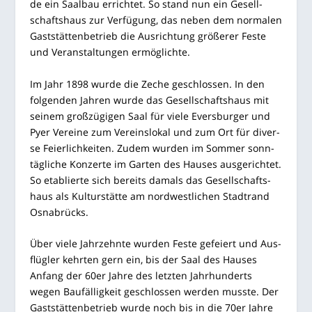
de ein Saal­bau errich­tet. So stand nun ein Gesell­
schafts­haus zur Ver­fü­gung, das neben dem nor­ma­len
Gast­stät­ten­be­trieb die Aus­rich­tung grö­ße­rer Fes­te
und Ver­an­stal­tun­gen ermöglichte.
Im Jahr 1898 wur­de die Zeche geschlos­sen. In den
fol­gen­den Jah­ren wur­de das Gesell­schafts­haus mit
sei­nem groß­zü­gi­gen Saal für vie­le Ever­s­bur­ger und
Pyer Ver­ei­ne zum Ver­eins­lo­kal und zum Ort für diver­
se Fei­er­lich­kei­ten. Zudem wur­den im Som­mer sonn­
täg­li­che Kon­zer­te im Gar­ten des Hau­ses aus­ge­rich­tet.
So eta­blier­te sich bereits damals das Gesell­schafts­
haus als Kul­tur­stät­te am nord­west­li­chen Stadt­rand
Osnabrücks.
Über vie­le Jahr­zehn­te wur­den Fes­te gefei­ert und Aus­
flüg­ler kehr­ten gern ein, bis der Saal des Hau­ses
Anfang der 60er Jah­re des letz­ten Jahr­hun­derts
wegen Bau­fäl­lig­keit geschlos­sen wer­den muss­te. Der
Gast­stät­ten­be­trieb wur­de noch bis in die 70er Jah­re