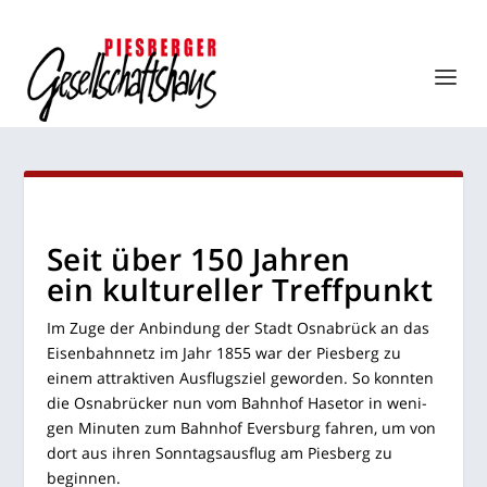
Seit über 150 Jah­ren
ein kul­tu­rel­ler Treffpunkt
Im Zuge der Anbin­dung der Stadt Osna­brück an das
Eisen­bahn­netz im Jahr 1855 war der Pies­berg zu
einem attrak­ti­ven Aus­flugs­ziel gewor­den. So konn­ten
die Osna­brü­cker nun vom Bahn­hof Hase­tor in weni­
gen Minu­ten zum Bahn­hof Ever­s­burg fah­ren, um von
dort aus ihren Sonn­tags­aus­flug am Pies­berg zu
beginnen.