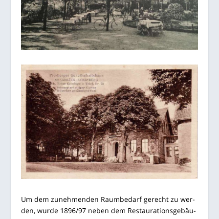
Um dem zuneh­men­den Raum­be­darf gerecht zu wer­
den, wur­de 1896/97 neben dem Restau­ra­ti­ons­ge­bäu­