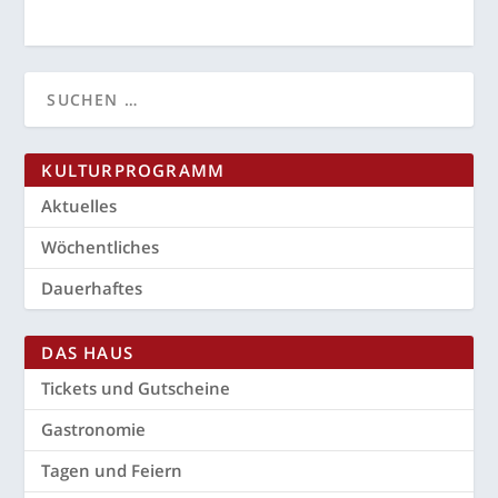
KUL­TUR­PRO­GRAMM
Aktu­el­les
Wöchent­li­ches
Dau­er­haf­tes
DAS HAUS
Tickets und Gutscheine
Gas­tro­no­mie
Tagen und Feiern