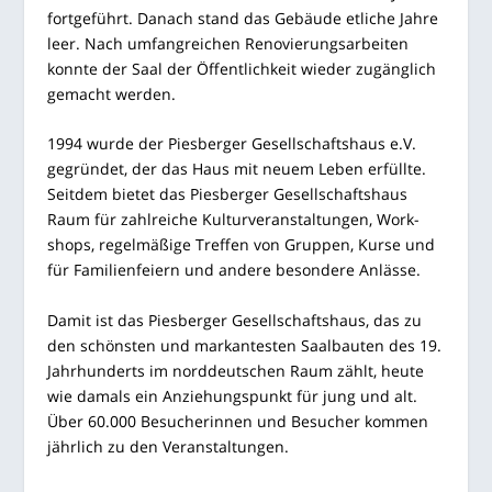
fort­ge­führt. Danach stand das Gebäu­de etli­che Jah­re
leer. Nach umfang­rei­chen Reno­vie­rungs­ar­bei­ten
konn­te der Saal der Öffent­lich­keit wie­der zugäng­lich
gemacht werden.
1994 wur­de der Pies­ber­ger Gesell­schafts­haus e.V.
gegrün­det, der das Haus mit neu­em Leben erfüll­te.
Seit­dem bie­tet das Pies­ber­ger Gesell­schafts­haus
Raum für zahl­rei­che Kul­tur­ver­an­stal­tun­gen, Work­
shops, regel­mä­ßi­ge Tref­fen von Grup­pen, Kur­se und
für Fami­li­en­fei­ern und ande­re beson­de­re Anlässe.
Damit ist das Pies­ber­ger Gesell­schafts­haus, das zu
den schöns­ten und mar­kan­tes­ten Saal­bau­ten des 19.
Jahr­hun­derts im nord­deut­schen Raum zählt, heu­te
wie damals ein Anzie­hungs­punkt für jung und alt.
Über 60.000 Besu­che­rin­nen und Besu­cher kom­men
jähr­lich zu den Veranstaltungen.