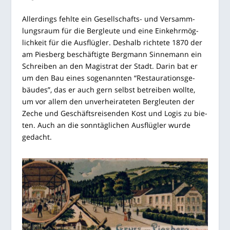
Aller­dings fehl­te ein Gesell­schafts- und Ver­samm­
lungs­raum für die Berg­leu­te und eine Ein­kehr­mög­
lich­keit für die Aus­flüg­ler. Des­halb rich­te­te 1870 der
am Pies­berg beschäf­tig­te Berg­mann Sin­ne­mann ein
Schrei­ben an den Magis­trat der Stadt. Dar­in bat er
um den Bau eines soge­nann­ten “Restau­ra­ti­ons­ge­
bäu­des”, das er auch gern selbst betrei­ben woll­te,
um vor allem den unver­hei­ra­te­ten Berg­leu­ten der
Zeche und Geschäfts­rei­sen­den Kost und Logis zu bie­
ten. Auch an die sonn­täg­li­chen Aus­flüg­ler wur­de
gedacht.