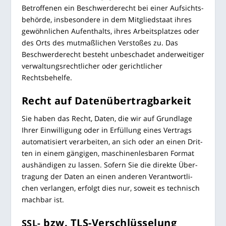
Betrof­fe­nen ein Beschwer­de­recht bei einer Auf­sichts­
be­hör­de, ins­be­son­de­re in dem Mit­glied­staat ihres
gewöhn­li­chen Auf­ent­halts, ihres Arbeits­plat­zes oder
des Orts des mut­maß­li­chen Ver­sto­ßes zu. Das
Beschwer­de­recht besteht unbe­scha­det ander­wei­ti­ger
ver­wal­tungs­recht­li­cher oder gericht­li­cher
Rechtsbehelfe.
Recht auf Datenübertragbarkeit
Sie haben das Recht, Daten, die wir auf Grund­la­ge
Ihrer Ein­wil­li­gung oder in Erfül­lung eines Ver­trags
auto­ma­ti­siert ver­ar­bei­ten, an sich oder an einen Drit­
ten in einem gän­gi­gen, maschi­nen­les­ba­ren For­mat
aus­hän­di­gen zu las­sen. Sofern Sie die direk­te Über­
tra­gung der Daten an einen ande­ren Ver­ant­wort­li­
chen ver­lan­gen, erfolgt dies nur, soweit es tech­nisch
mach­bar ist.
bzw. TLS-Verschlüsselung
SSL-