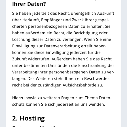
Ihrer Daten?
Sie haben jeder­zeit das Recht, unent­gelt­lich Aus­kunft
über Her­kunft, Emp­fän­ger und Zweck Ihrer gespei­
cher­ten per­so­nen­be­zo­ge­nen Daten zu erhal­ten. Sie
haben außer­dem ein Recht, die Berich­ti­gung oder
Löschung die­ser Daten zu ver­lan­gen. Wenn Sie eine
Ein­wil­li­gung zur Daten­ver­ar­bei­tung erteilt haben,
kön­nen Sie die­se Ein­wil­li­gung jeder­zeit für die
Zukunft wider­ru­fen. Außer­dem haben Sie das Recht,
unter bestimm­ten Umstän­den die Ein­schrän­kung der
Ver­ar­bei­tung Ihrer per­so­nen­be­zo­ge­nen Daten zu ver­
lan­gen. Des Wei­te­ren steht Ihnen ein Beschwer­de­
recht bei der zustän­di­gen Auf­sichts­be­hör­de zu.
Hier­zu sowie zu wei­te­ren Fra­gen zum The­ma Daten­
schutz kön­nen Sie sich jeder­zeit an uns wenden.
2. Hos­ting