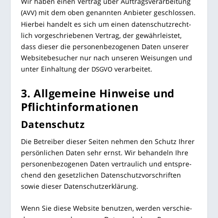
Wir haben einen Ver­trag über Auf­trags­ver­ar­bei­tung
(
) mit dem oben genann­ten Anbie­ter geschlos­sen.
AVV
Hier­bei han­delt es sich um einen daten­schutz­recht­
lich vor­ge­schrie­be­nen Ver­trag, der gewähr­leis­tet,
dass die­ser die per­so­nen­be­zo­ge­nen Daten unse­rer
Web­site­be­su­cher nur nach unse­ren Wei­sun­gen und
unter Ein­hal­tung der
verarbeitet.
DSGVO
3. All­ge­mei­ne Hin­wei­se und
Pflichtinformationen
Daten­schutz
Die Betrei­ber die­ser Sei­ten neh­men den Schutz Ihrer
per­sön­li­chen Daten sehr ernst. Wir behan­deln Ihre
per­so­nen­be­zo­ge­nen Daten ver­trau­lich und ent­spre­
chend den gesetz­li­chen Daten­schutz­vor­schrif­ten
sowie die­ser Datenschutzerklärung.
Wenn Sie die­se Web­site benut­zen, wer­den ver­schie­