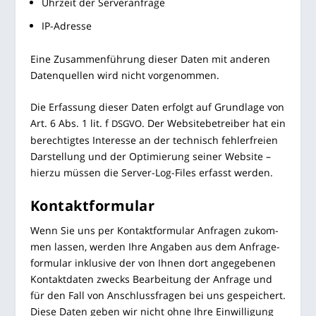
Uhr­zeit der Serveranfrage
IP-Adres­se
Eine Zusam­men­füh­rung die­ser Daten mit ande­ren
Daten­quel­len wird nicht vorgenommen.
Die Erfas­sung die­ser Daten erfolgt auf Grund­la­ge von
Art. 6 Abs. 1 lit. f
. Der Web­site­be­trei­ber hat ein
DSGVO
berech­tig­tes Inter­es­se an der tech­nisch feh­ler­frei­en
Dar­stel­lung und der Opti­mie­rung sei­ner Web­site –
hier­zu müs­sen die Ser­ver-Log-Files erfasst werden.
Kon­takt­for­mu­lar
Wenn Sie uns per Kon­takt­for­mu­lar Anfra­gen zukom­
men las­sen, wer­den Ihre Anga­ben aus dem Anfra­ge­
for­mu­lar inklu­si­ve der von Ihnen dort ange­ge­be­nen
Kon­takt­da­ten zwecks Bear­bei­tung der Anfra­ge und
für den Fall von Anschluss­fra­gen bei uns gespei­chert.
Die­se Daten geben wir nicht ohne Ihre Ein­wil­li­gung