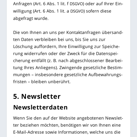
Anfra­gen (Art. 6 Abs. 1 lit. f
) oder auf Ihrer Ein­
DSGVO
wil­li­gung (Art. 6 Abs. 1 lit. a
) sofern die­se
DSGVO
abge­fragt wurde.
Die von Ihnen an uns per Kon­takt­an­fra­gen über­sand­
ten Daten ver­blei­ben bei uns, bis Sie uns zur
Löschung auf­for­dern, Ihre Ein­wil­li­gung zur Spei­che­
rung wider­ru­fen oder der Zweck für die Daten­spei­
che­rung ent­fällt (z. B. nach abge­schlos­se­ner Bear­bei­
tung Ihres Anlie­gens). Zwin­gen­de gesetz­li­che Bestim­
mun­gen – ins­be­son­de­re gesetz­li­che Auf­be­wah­rungs­
fris­ten – blei­ben unberührt.
5. News­let­ter
Newsletter­daten
Wenn Sie den auf der Web­site ange­bo­te­nen News­let­
ter bezie­hen möch­ten, benö­ti­gen wir von Ihnen eine
E‑Mail-Adres­se sowie Infor­ma­tio­nen, wel­che uns die