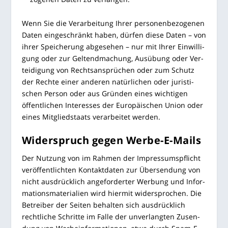
Wenn Sie die Ver­ar­bei­tung Ihrer per­so­nen­be­zo­ge­nen
Daten ein­ge­schränkt haben, dür­fen die­se Daten – von
ihrer Spei­che­rung abge­se­hen – nur mit Ihrer Ein­wil­li­
gung oder zur Gel­tend­ma­chung, Aus­übung oder Ver­
tei­di­gung von Rechts­an­sprü­chen oder zum Schutz
der Rech­te einer ande­ren natür­li­chen oder juris­ti­
schen Per­son oder aus Grün­den eines wich­ti­gen
öffent­li­chen Inter­es­ses der Euro­päi­schen Uni­on oder
eines Mit­glied­staats ver­ar­bei­tet werden.
Wider­spruch gegen Werbe-E-Mails
Der Nut­zung von im Rah­men der Impres­sums­pflicht
ver­öf­fent­lich­ten Kon­takt­da­ten zur Über­sen­dung von
nicht aus­drück­lich ange­for­der­ter Wer­bung und Infor­
ma­ti­ons­ma­te­ria­li­en wird hier­mit wider­spro­chen. Die
Betrei­ber der Sei­ten behal­ten sich aus­drück­lich
recht­li­che Schrit­te im Fal­le der unver­lang­ten Zusen­