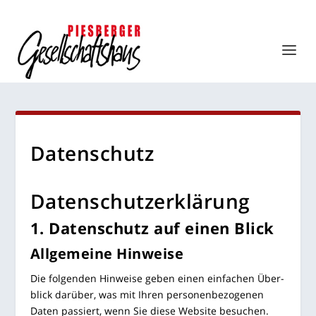
Daten­schutz
Datenschutz­erklärung
1. Daten­schutz auf einen Blick
All­ge­mei­ne Hinweise
Die fol­gen­den Hin­wei­se geben einen ein­fa­chen Über­
blick dar­über, was mit Ihren per­so­nen­be­zo­ge­nen
Daten pas­siert, wenn Sie die­se Web­site besu­chen.