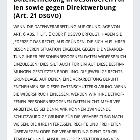
len sowie gegen Direkt­wer­bung
(Art. 21
)
DSGVO
WENN
DIE
DATEN­VER­AR­BEI­TUNG
AUF
GRUND­LA­GE
VON
. 6
. 1
. E
F
,
ART
ABS
LIT
ODER
DSGVO
ERFOLGT
HABEN
SIE
,
,
JEDER­ZEIT
DAS
RECHT
AUS
GRÜN­DEN
DIE
SICH
AUS
IHRER
,
BESON­DE­REN
SITUA­TI­ON
ERGE­BEN
GEGEN
DIE
VER­AR­BEI­
TUNG
IHRER
PER­SO­NEN­BE­ZO­GE­NEN
DATEN
WIDER­SPRUCH
;
EIN­ZU­LE­GEN
DIES
GILT
AUCH
FÜR
EIN
AUF
DIE­SE
BESTIM­
.
MUN­GEN
GESTÜTZ­TES
PRO­FIL­ING
DIE
JEWEI­LI­GE
RECHTS­
,
,
GRUND­LA­GE
AUF
DENEN
EINE
VER­AR­BEI­TUNG
BERUHT
.
ENT­NEH­MEN
SIE
DIE­SER
DATEN­SCHUTZ­ER­KLÄ­RUNG
WENN
,
SIE
WIDER­SPRUCH
EIN­LE­GEN
WER­DEN
WIR
IHRE
BETROF­
FE­NEN
PER­SO­NEN­BE­ZO­GE­NEN
DATEN
NICHT
MEHR
VER­
,
,
AR­BEI­TEN
ES
SEI
DENN
WIR
KÖN­NEN
ZWIN­GEN­DE
SCHUTZ­WÜR­DI­GE
GRÜN­DE
FÜR
DIE
VER­AR­BEI­TUNG
NACH­
,
,
WEI­SEN
DIE
IHRE
INTER­ES­SEN
RECH­TE
UND
FREI­HEI­TEN
ÜBER­WIE­GEN
ODER
DIE
VER­AR­BEI­TUNG
DIENT
DER
GEL­
,
TEND­MA­CHUNG
AUS­ÜBUNG
ODER
VER­TEI­DI­GUNG
VON