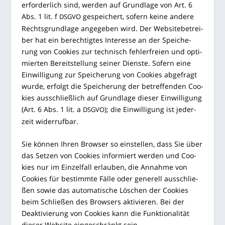
erfor­der­lich sind, wer­den auf Grund­la­ge von Art. 6
Abs. 1 lit. f
gespei­chert, sofern kei­ne ande­re
DSGVO
Rechts­grund­la­ge ange­ge­ben wird. Der Web­site­be­trei­
ber hat ein berech­tig­tes Inter­es­se an der Spei­che­
rung von Coo­kies zur tech­nisch feh­ler­frei­en und opti­
mier­ten Bereit­stel­lung sei­ner Diens­te. Sofern eine
Ein­wil­li­gung zur Spei­che­rung von Coo­kies abge­fragt
wur­de, erfolgt die Spei­che­rung der betref­fen­den Coo­
kies aus­schließ­lich auf Grund­la­ge die­ser Ein­wil­li­gung
(Art. 6 Abs. 1 lit. a
); die Ein­wil­li­gung ist jeder­
DSGVO
zeit widerrufbar.
Sie kön­nen Ihren Brow­ser so ein­stel­len, dass Sie über
das Set­zen von Coo­kies infor­miert wer­den und Coo­
kies nur im Ein­zel­fall erlau­ben, die Annah­me von
Coo­kies für bestimm­te Fäl­le oder gene­rell aus­schlie­
ßen sowie das auto­ma­ti­sche Löschen der Coo­kies
beim Schlie­ßen des Brow­sers akti­vie­ren. Bei der
Deak­ti­vie­rung von Coo­kies kann die Funk­tio­na­li­tät
die­ser Web­site ein­ge­schränkt sein.