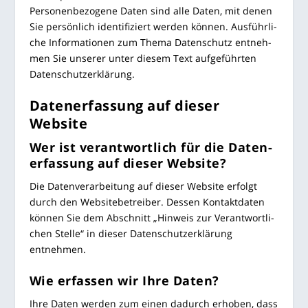
Per­so­nen­be­zo­ge­ne Daten sind alle Daten, mit denen
Sie per­sön­lich iden­ti­fi­ziert wer­den kön­nen. Aus­führ­li­
che Infor­ma­tio­nen zum The­ma Daten­schutz ent­neh­
men Sie unse­rer unter die­sem Text auf­ge­führ­ten
Datenschutzerklärung.
Daten­er­fas­sung auf die­ser
Website
Wer ist ver­ant­wort­lich für die Daten­
er­fas­sung auf die­ser Website?
Die Daten­ver­ar­bei­tung auf die­ser Web­site erfolgt
durch den Web­site­be­trei­ber. Des­sen Kon­takt­da­ten
kön­nen Sie dem Abschnitt „Hin­weis zur Ver­ant­wort­li­
chen Stel­le“ in die­ser Daten­schutz­er­klä­rung
entnehmen.
Wie erfas­sen wir Ihre Daten?
Ihre Daten wer­den zum einen dadurch erho­ben, dass