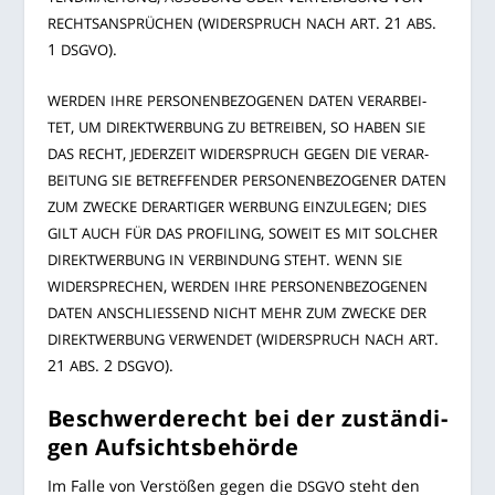
(
. 21
.
RECHTS­AN­SPRÜ­CHEN
WIDER­SPRUCH
NACH
ART
ABS
1
).
DSGVO
WER­DEN
IHRE
PER­SO­NEN­BE­ZO­GE­NEN
DATEN
VER­AR­BEI­
,
,
TET
UM
DIREKT­WER­BUNG
ZU
BETREI­BEN
SO
HABEN
SIE
,
DAS
RECHT
JEDER­ZEIT
WIDER­SPRUCH
GEGEN
DIE
VER­AR­
BEI­TUNG
SIE
BETREF­FEN­DER
PER­SO­NEN­BE­ZO­GE­NER
DATEN
;
ZUM
ZWE­CKE
DER­AR­TI­GER
WER­BUNG
EIN­ZU­LE­GEN
DIES
,
GILT
AUCH
FÜR
DAS
PRO­FIL­ING
SOWEIT
ES
MIT
SOL­CHER
.
DIREKT­WER­BUNG
IN
VER­BIN­DUNG
STEHT
WENN
SIE
,
WIDER­SPRE­CHEN
WER­DEN
IHRE
PER­SO­NEN­BE­ZO­GE­NEN
DATEN
ANSCHLIES­SEND
NICHT
MEHR
ZUM
ZWE­CKE
DER
(
.
DIREKT­WER­BUNG
VER­WEN­DET
WIDER­SPRUCH
NACH
ART
21
. 2
).
ABS
DSGVO
Beschwerde­recht bei der zustän­di­
gen Aufsichtsbehörde
Im Fal­le von Ver­stö­ßen gegen die
steht den
DSGVO