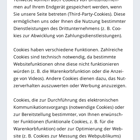
men auf Ihrem End­ge­rät gespei­chert wer­den, wenn
Sie unse­re Sei­te betre­ten (Third-Par­ty-Coo­kies). Die­se
ermög­li­chen uns oder Ihnen die Nut­zung bestimm­ter
Dienst­leis­tun­gen des Dritt­un­ter­neh­mens (z. B. Coo­
kies zur Abwick­lung von Zahlungsdienstleistungen).
Coo­kies haben ver­schie­de­ne Funk­tio­nen. Zahl­rei­che
Coo­kies sind tech­nisch not­wen­dig, da bestimm­te
Web­site­funk­tio­nen ohne die­se nicht funk­tio­nie­ren
wür­den (z. B. die Waren­korb­funk­ti­on oder die Anzei­
ge von Vide­os). Ande­re Coo­kies die­nen dazu, das Nut­
zer­ver­hal­ten aus­zu­wer­ten oder Wer­bung anzuzeigen.
Coo­kies, die zur Durch­füh­rung des elek­tro­ni­schen
Kom­mu­ni­ka­ti­ons­vor­gangs (not­wen­di­ge Coo­kies) oder
zur Bereit­stel­lung bestimm­ter, von Ihnen erwünsch­
ter Funk­tio­nen (funk­tio­na­le Coo­kies, z. B. für die
Waren­korb­funk­ti­on) oder zur Opti­mie­rung der Web­
site (z. B. Coo­kies zur Mes­sung des Web­pu­bli­kums)