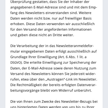
Über­prü­fung gestat­ten, dass Sie der Inha­ber der
ange­ge­be­nen E‑Mail-Adres­se sind und mit dem Emp­
fang des News­let­ters ein­ver­stan­den sind. Wei­te­re
Daten wer­den nicht bzw. nur auf frei­wil­li­ger Basis
erho­ben. Die­se Daten ver­wen­den wir aus­schließ­lich
für den Ver­sand der ange­for­der­ten Infor­ma­tio­nen
und geben die­se nicht an Drit­te weiter.
Die Ver­ar­bei­tung der in das News­let­ter­an­mel­de­for­
mu­lar ein­ge­ge­be­nen Daten erfolgt aus­schließ­lich auf
Grund­la­ge Ihrer Ein­wil­li­gung (Art. 6 Abs. 1 lit. a
). Die erteil­te Ein­wil­li­gung zur Spei­che­rung der
DSGVO
Daten, der E‑Mail-Adres­se sowie deren Nut­zung zum
Ver­sand des News­let­ters kön­nen Sie jeder­zeit wider­
ru­fen, etwa über den „Austragen“-Link im News­let­ter.
Die Recht­mä­ßig­keit der bereits erfolg­ten Daten­ver­ar­
bei­tungs­vor­gän­ge bleibt vom Wider­ruf unberührt.
Die von Ihnen zum Zwe­cke des News­let­ter-Bezugs bei
uns hin­ter­leg­ten Daten wer­den von uns bis zu Ihrer