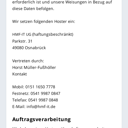
erfor­der­lich ist und unse­re Wei­sun­gen in Bezug auf
die­se Daten befolgen.
Wir set­zen fol­gen­den Hos­ter ein:
(haf­tungs­be­schränkt)
HMF-IT
UG
Park­str. 31
49080 Osna­brück
Ver­tre­ten durch:
Horst Mül­ler-Fuß­höl­ler
Kon­takt
Mobil: 0151 1650 7778
Fest­netz: 0541 9987 0847
Tele­fax: 0541 9987 0848
E‑Mail: info@hmf-it.de
Auf­trags­ver­ar­bei­tung