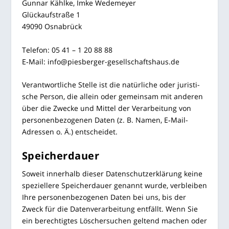
Gun­nar Kähl­ke, Imke Wede­mey­er
Glück­auf­stra­ße 1
49090 Osna­brück
Tele­fon: 05 41 – 1 20 88 88
E‑Mail: info@piesberger-gesellschaftshaus.de
Ver­ant­wort­li­che Stel­le ist die natür­li­che oder juris­ti­
sche Per­son, die allein oder gemein­sam mit ande­ren
über die Zwe­cke und Mit­tel der Ver­ar­bei­tung von
per­so­nen­be­zo­ge­nen Daten (z. B. Namen, E‑Mail-
Adres­sen o. Ä.) entscheidet.
Spei­cher­dau­er
Soweit inner­halb die­ser Daten­schutz­er­klä­rung kei­ne
spe­zi­el­le­re Spei­cher­dau­er genannt wur­de, ver­blei­ben
Ihre per­so­nen­be­zo­ge­nen Daten bei uns, bis der
Zweck für die Daten­ver­ar­bei­tung ent­fällt. Wenn Sie
ein berech­tig­tes Löscher­su­chen gel­tend machen oder