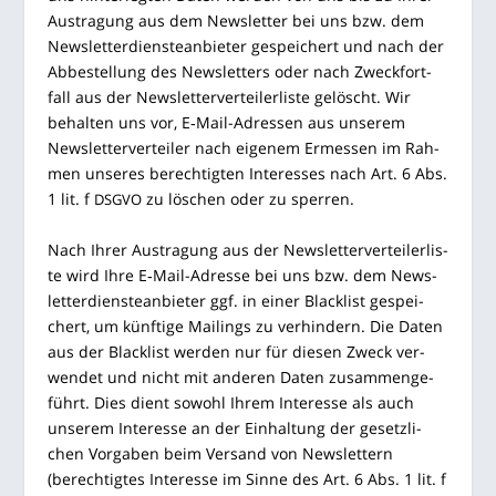
Aus­tra­gung aus dem News­let­ter bei uns bzw. dem
News­let­ter­diens­te­an­bie­ter gespei­chert und nach der
Abbe­stel­lung des News­let­ters oder nach Zweck­fort­
fall aus der News­let­ter­ver­tei­ler­lis­te gelöscht. Wir
behal­ten uns vor, E‑Mail-Adres­sen aus unse­rem
News­let­ter­ver­tei­ler nach eige­nem Ermes­sen im Rah­
men unse­res berech­tig­ten Inter­es­ses nach Art. 6 Abs.
1 lit. f
zu löschen oder zu sperren.
DSGVO
Nach Ihrer Aus­tra­gung aus der News­let­ter­ver­tei­ler­lis­
te wird Ihre E‑Mail-Adres­se bei uns bzw. dem News­
let­ter­diens­te­an­bie­ter ggf. in einer Black­list gespei­
chert, um künf­ti­ge Mai­lings zu ver­hin­dern. Die Daten
aus der Black­list wer­den nur für die­sen Zweck ver­
wen­det und nicht mit ande­ren Daten zusam­men­ge­
führt. Dies dient sowohl Ihrem Inter­es­se als auch
unse­rem Inter­es­se an der Ein­hal­tung der gesetz­li­
chen Vor­ga­ben beim Ver­sand von News­let­tern
(berech­tig­tes Inter­es­se im Sin­ne des Art. 6 Abs. 1 lit. f