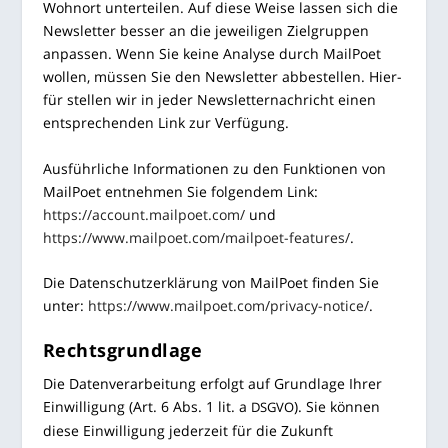
Wohn­ort unter­tei­len. Auf die­se Wei­se las­sen sich die
News­let­ter bes­ser an die jewei­li­gen Ziel­grup­pen
anpas­sen. Wenn Sie kei­ne Ana­ly­se durch Mail­Po­et
wol­len, müs­sen Sie den News­let­ter abbe­stel­len. Hier­
für stel­len wir in jeder News­let­ter­nach­richt einen
ent­spre­chen­den Link zur Verfügung.
Aus­führ­li­che Infor­ma­tio­nen zu den Funk­tio­nen von
Mail­Po­et ent­neh­men Sie fol­gen­dem Link:
https://account.mailpoet.com/
und
https://www.mailpoet.com/mailpoet-features/
.
Die Daten­schutz­er­klä­rung von Mail­Po­et fin­den Sie
unter:
https://www.mailpoet.com/privacy-notice/
.
Rechts­grund­la­ge
Die Daten­ver­ar­bei­tung erfolgt auf Grund­la­ge Ihrer
Ein­wil­li­gung (Art. 6 Abs. 1 lit. a
). Sie kön­nen
DSGVO
die­se Ein­wil­li­gung jeder­zeit für die Zukunft