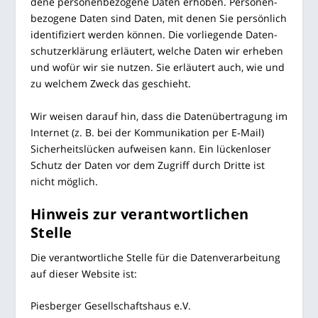
de­ne per­so­nen­be­zo­ge­ne Daten erho­ben. Per­so­nen­
be­zo­ge­ne Daten sind Daten, mit denen Sie per­sön­lich
iden­ti­fi­ziert wer­den kön­nen. Die vor­lie­gen­de Daten­
schutz­er­klä­rung erläu­tert, wel­che Daten wir erhe­ben
und wofür wir sie nut­zen. Sie erläu­tert auch, wie und
zu wel­chem Zweck das geschieht.
Wir wei­sen dar­auf hin, dass die Daten­über­tra­gung im
Inter­net (z. B. bei der Kom­mu­ni­ka­ti­on per E‑Mail)
Sicher­heits­lü­cken auf­wei­sen kann. Ein lücken­lo­ser
Schutz der Daten vor dem Zugriff durch Drit­te ist
nicht möglich.
Hin­weis zur ver­ant­wort­li­chen
Stelle
Die ver­ant­wort­li­che Stel­le für die Daten­ver­ar­bei­tung
auf die­ser Web­site ist:
Pies­ber­ger Gesell­schafts­haus e.V.