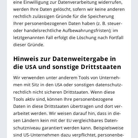
eine Ein­wil­li­gung zur Daten­ver­ar­bei­tung wider­ru­fen,
wer­den Ihre Daten gelöscht, sofern wir kei­ne ande­ren
recht­lich zuläs­si­gen Grün­de für die Spei­che­rung
Ihrer per­so­nen­be­zo­ge­nen Daten haben (z. B. steu­er-
oder han­dels­recht­li­che Auf­be­wah­rungs­fris­ten); im
letzt­ge­nann­ten Fall erfolgt die Löschung nach Fort­fall
die­ser Gründe.
Hin­weis zur Daten­wei­ter­ga­be in
die
und sons­ti­ge Drittstaaten
USA
Wir ver­wen­den unter ande­rem Tools von Unter­neh­
men mit Sitz in den
oder sons­ti­gen daten­schutz­
USA
recht­lich nicht siche­ren Dritt­staa­ten. Wenn die­se
Tools aktiv sind, kön­nen Ihre per­so­nen­be­zo­ge­ne
Daten in die­se Dritt­staa­ten über­tra­gen und dort ver­
ar­bei­tet wer­den. Wir wei­sen dar­auf hin, dass in die­
sen Län­dern kein mit der
ver­gleich­ba­res Daten­
EU
schutz­ni­veau garan­tiert wer­den kann. Bei­spiels­wei­se
sind US-Unter­neh­men dazu ver­pflich­tet, per­so­nen­be­