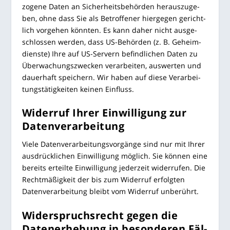
zo­ge­ne Daten an Sicher­heits­be­hör­den her­aus­zu­ge­
ben, ohne dass Sie als Betrof­fe­ner hier­ge­gen gericht­
lich vor­ge­hen könn­ten. Es kann daher nicht aus­ge­
schlos­sen wer­den, dass US-Behör­den (z. B. Geheim­
diens­te) Ihre auf US-Ser­vern befind­li­chen Daten zu
Über­wa­chungs­zwe­cken ver­ar­bei­ten, aus­wer­ten und
dau­er­haft spei­chern. Wir haben auf die­se Ver­ar­bei­
tungs­tä­tig­kei­ten kei­nen Einfluss.
Wider­ruf Ihrer Ein­wil­li­gung zur
Datenverarbeitung
Vie­le Daten­ver­ar­bei­tungs­vor­gän­ge sind nur mit Ihrer
aus­drück­li­chen Ein­wil­li­gung mög­lich. Sie kön­nen eine
bereits erteil­te Ein­wil­li­gung jeder­zeit wider­ru­fen. Die
Recht­mä­ßig­keit der bis zum Wider­ruf erfolg­ten
Daten­ver­ar­bei­tung bleibt vom Wider­ruf unberührt.
Wider­spruchs­recht gegen die
Daten­er­he­bung in beson­de­ren Fäl­