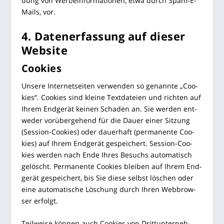
dung von Wer­be­infor­ma­tio­nen, etwa durch Spam-E-
Mails, vor.
4. Daten­er­fas­sung auf die­ser
Website
Coo­kies
Unse­re Inter­net­sei­ten ver­wen­den so genann­te „Coo­
kies“. Coo­kies sind klei­ne Text­da­tei­en und rich­ten auf
Ihrem End­ge­rät kei­nen Scha­den an. Sie wer­den ent­
we­der vor­über­ge­hend für die Dau­er einer Sit­zung
(Ses­si­on-Coo­kies) oder dau­er­haft (per­ma­nen­te Coo­
kies) auf Ihrem End­ge­rät gespei­chert. Ses­si­on-Coo­
kies wer­den nach Ende Ihres Besuchs auto­ma­tisch
gelöscht. Per­ma­nen­te Coo­kies blei­ben auf Ihrem End­
ge­rät gespei­chert, bis Sie die­se selbst löschen oder
eine auto­ma­ti­sche Löschung durch Ihren Web­brow­
ser erfolgt.
Teil­wei­se kön­nen auch Coo­kies von Dritt­un­ter­neh­