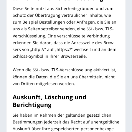
Die­se Sei­te nutzt aus Sicher­heits­grün­den und zum
Schutz der Über­tra­gung ver­trau­li­cher Inhal­te, wie
zum Bei­spiel Bestel­lun­gen oder Anfra­gen, die Sie an
uns als Sei­ten­be­trei­ber sen­den, eine
bzw. TLS-
SSL-
Ver­schlüs­se­lung. Eine ver­schlüs­sel­te Ver­bin­dung
erken­nen Sie dar­an, dass die Adress­zei­le des Brow­
sers von „http://“ auf „https://“ wech­selt und an dem
Schloss-Sym­bol in Ihrer Browserzeile.
Wenn die
bzw. TLS-Ver­schlüs­se­lung akti­viert ist,
SSL-
kön­nen die Daten, die Sie an uns über­mit­teln, nicht
von Drit­ten mit­ge­le­sen werden.
Aus­kunft, Löschung und
Berichtigung
Sie haben im Rah­men der gel­ten­den gesetz­li­chen
Bestim­mun­gen jeder­zeit das Recht auf unent­gelt­li­che
Aus­kunft über Ihre gespei­cher­ten per­so­nen­be­zo­ge­