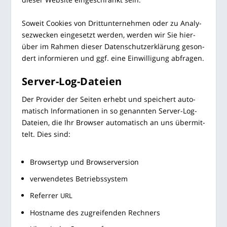
Soweit Coo­kies von Dritt­un­ter­neh­men oder zu Ana­ly­
se­zwe­cken ein­ge­setzt wer­den, wer­den wir Sie hier­
über im Rah­men die­ser Daten­schutz­er­klä­rung geson­
dert infor­mie­ren und ggf. eine Ein­wil­li­gung abfragen.
Ser­ver-Log-Datei­en
Der Pro­vi­der der Sei­ten erhebt und spei­chert auto­
ma­tisch Infor­ma­tio­nen in so genann­ten Ser­ver-Log-
Datei­en, die Ihr Brow­ser auto­ma­tisch an uns über­mit­
telt. Dies sind:
Brow­ser­typ und Browserversion
ver­wen­de­tes Betriebssystem
Refer­rer
URL
Host­na­me des zugrei­fen­den Rechners