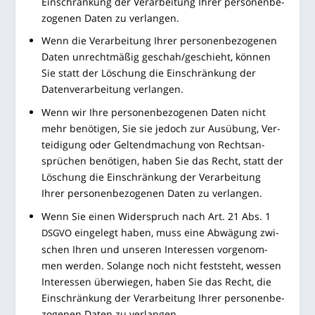
Ein­schrän­kung der Ver­ar­bei­tung Ihrer per­so­nen­be­
zo­ge­nen Daten zu verlangen.
Wenn die Ver­ar­bei­tung Ihrer per­so­nen­be­zo­ge­nen
Daten unrecht­mä­ßig geschah/geschieht, kön­nen
Sie statt der Löschung die Ein­schrän­kung der
Daten­ver­ar­bei­tung verlangen.
Wenn wir Ihre per­so­nen­be­zo­ge­nen Daten nicht
mehr benö­ti­gen, Sie sie jedoch zur Aus­übung, Ver­
tei­di­gung oder Gel­tend­ma­chung von Rechts­an­
sprü­chen benö­ti­gen, haben Sie das Recht, statt der
Löschung die Ein­schrän­kung der Ver­ar­bei­tung
Ihrer per­so­nen­be­zo­ge­nen Daten zu verlangen.
Wenn Sie einen Wider­spruch nach Art. 21 Abs. 1
ein­ge­legt haben, muss eine Abwä­gung zwi­
DSGVO
schen Ihren und unse­ren Inter­es­sen vor­ge­nom­
men wer­den. Solan­ge noch nicht fest­steht, wes­sen
Inter­es­sen über­wie­gen, haben Sie das Recht, die
Ein­schrän­kung der Ver­ar­bei­tung Ihrer per­so­nen­be­
zo­ge­nen Daten zu verlangen.