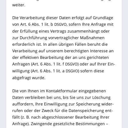
weiter.
Die Ver­ar­bei­tung die­ser Daten erfolgt auf Grund­la­ge
von Art. 6 Abs. 1 lit. b
, sofern Ihre Anfra­ge mit
DSGVO
der Erfül­lung eines Ver­trags zusam­men­hängt oder
zur Durch­füh­rung vor­ver­trag­li­cher Maß­nah­men
erfor­der­lich ist. In allen übri­gen Fäl­len beruht die
Ver­ar­bei­tung auf unse­rem berech­tig­ten Inter­es­se an
der effek­ti­ven Bear­bei­tung der an uns gerich­te­ten
Anfra­gen (Art. 6 Abs. 1 lit. f
) oder auf Ihrer Ein­
DSGVO
wil­li­gung (Art. 6 Abs. 1 lit. a
) sofern die­se
DSGVO
abge­fragt wurde.
Die von Ihnen im Kon­takt­for­mu­lar ein­ge­ge­be­nen
Daten ver­blei­ben bei uns, bis Sie uns zur Löschung
auf­for­dern, Ihre Ein­wil­li­gung zur Spei­che­rung wider­
ru­fen oder der Zweck für die Daten­spei­che­rung ent­
fällt (z. B. nach abge­schlos­se­ner Bear­bei­tung Ihrer
Anfra­ge). Zwin­gen­de gesetz­li­che Bestim­mun­gen –