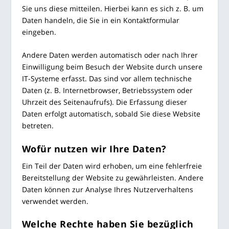
Sie uns die­se mit­tei­len. Hier­bei kann es sich z. B. um
Daten han­deln, die Sie in ein Kon­takt­for­mu­lar
eingeben.
Ande­re Daten wer­den auto­ma­tisch oder nach Ihrer
Ein­wil­li­gung beim Besuch der Web­site durch unse­re
IT-Sys­te­me erfasst. Das sind vor allem tech­ni­sche
Daten (z. B. Inter­net­brow­ser, Betriebs­sys­tem oder
Uhr­zeit des Sei­ten­auf­rufs). Die Erfas­sung die­ser
Daten erfolgt auto­ma­tisch, sobald Sie die­se Web­site
betreten.
Wofür nut­zen wir Ihre Daten?
Ein Teil der Daten wird erho­ben, um eine feh­ler­freie
Bereit­stel­lung der Web­site zu gewähr­leis­ten. Ande­re
Daten kön­nen zur Ana­ly­se Ihres Nut­zer­ver­hal­tens
ver­wen­det werden.
Wel­che Rech­te haben Sie bezüg­lich