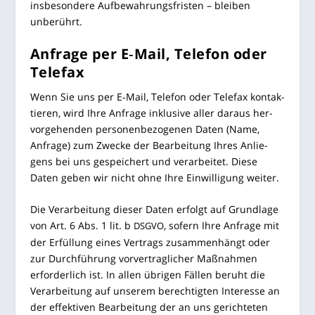
ins­be­son­de­re Auf­be­wah­rungs­fris­ten – blei­ben
unberührt.
Anfra­ge per E‑Mail, Tele­fon oder
Telefax
Wenn Sie uns per E‑Mail, Tele­fon oder Tele­fax kon­tak­
tie­ren, wird Ihre Anfra­ge inklu­si­ve aller dar­aus her­
vor­ge­hen­den per­so­nen­be­zo­ge­nen Daten (Name,
Anfra­ge) zum Zwe­cke der Bear­bei­tung Ihres Anlie­
gens bei uns gespei­chert und ver­ar­bei­tet. Die­se
Daten geben wir nicht ohne Ihre Ein­wil­li­gung weiter.
Die Ver­ar­bei­tung die­ser Daten erfolgt auf Grund­la­ge
von Art. 6 Abs. 1 lit. b
, sofern Ihre Anfra­ge mit
DSGVO
der Erfül­lung eines Ver­trags zusam­men­hängt oder
zur Durch­füh­rung vor­ver­trag­li­cher Maß­nah­men
erfor­der­lich ist. In allen übri­gen Fäl­len beruht die
Ver­ar­bei­tung auf unse­rem berech­tig­ten Inter­es­se an
der effek­ti­ven Bear­bei­tung der an uns gerich­te­ten