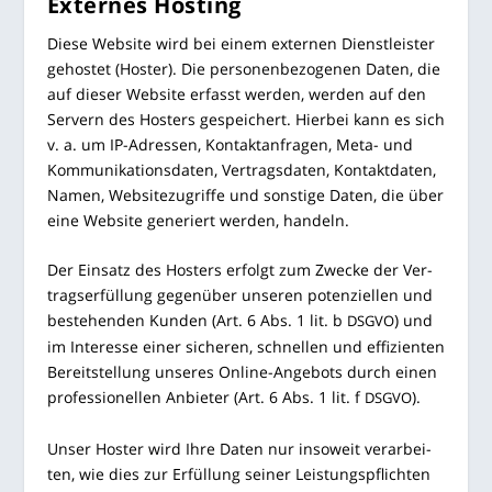
Exter­nes Hosting
Die­se Web­site wird bei einem exter­nen Dienst­leis­ter
gehos­tet (Hos­ter). Die per­so­nen­be­zo­ge­nen Daten, die
auf die­ser Web­site erfasst wer­den, wer­den auf den
Ser­vern des Hos­ters gespei­chert. Hier­bei kann es sich
v. a. um IP-Adres­sen, Kon­takt­an­fra­gen, Meta- und
Kom­mu­ni­ka­ti­ons­da­ten, Ver­trags­da­ten, Kon­takt­da­ten,
Namen, Web­site­zu­grif­fe und sons­ti­ge Daten, die über
eine Web­site gene­riert wer­den, handeln.
Der Ein­satz des Hos­ters erfolgt zum Zwe­cke der Ver­
trags­er­fül­lung gegen­über unse­ren poten­zi­el­len und
bestehen­den Kun­den (Art. 6 Abs. 1 lit. b
) und
DSGVO
im Inter­es­se einer siche­ren, schnel­len und effi­zi­en­ten
Bereit­stel­lung unse­res Online-Ange­bots durch einen
pro­fes­sio­nel­len Anbie­ter (Art. 6 Abs. 1 lit. f
).
DSGVO
Unser Hos­ter wird Ihre Daten nur inso­weit ver­ar­bei­
ten, wie dies zur Erfül­lung sei­ner Leis­tungs­pflich­ten