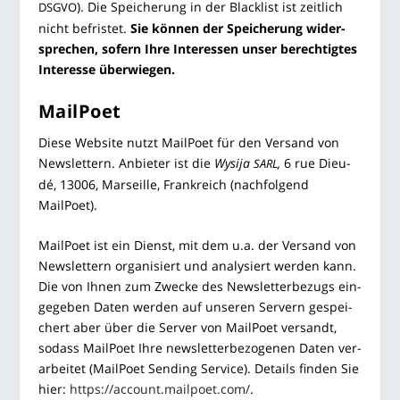
). Die Spei­che­rung in der Black­list ist zeit­lich
DSGVO
nicht befris­tet.
Sie kön­nen der Spei­che­rung wider­
spre­chen, sofern Ihre Inter­es­sen unser berech­tig­tes
Inter­es­se überwiegen.
Mail­Po­et
Die­se Web­site nutzt Mail­Po­et für den Ver­sand von
News­let­tern. Anbie­ter ist die
Wysi­ja
,
6 rue Dieu­
SARL
dé, 13006, Mar­seil­le, Frank­reich (nach­fol­gend
MailPoet).
Mail­Po­et ist ein Dienst, mit dem u.a. der Ver­sand von
News­let­tern orga­ni­siert und ana­ly­siert wer­den kann.
Die von Ihnen zum Zwe­cke des News­let­ter­be­zugs ein­
ge­ge­ben Daten wer­den auf unse­ren Ser­vern gespei­
chert aber über die Ser­ver von Mail­Po­et ver­sandt,
sodass Mail­Po­et Ihre news­let­ter­be­zo­ge­nen Daten ver­
ar­bei­tet (Mail­Po­et Sen­ding Ser­vice). Details fin­den Sie
hier:
https://account.mailpoet.com/
.