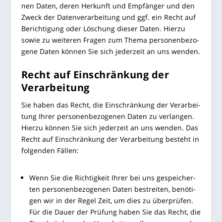
nen Daten, deren Her­kunft und Emp­fän­ger und den
Zweck der Daten­ver­ar­bei­tung und ggf. ein Recht auf
Berich­ti­gung oder Löschung die­ser Daten. Hier­zu
sowie zu wei­te­ren Fra­gen zum The­ma per­so­nen­be­zo­
ge­ne Daten kön­nen Sie sich jeder­zeit an uns wenden.
Recht auf Ein­schrän­kung der
Verarbeitung
Sie haben das Recht, die Ein­schrän­kung der Ver­ar­bei­
tung Ihrer per­so­nen­be­zo­ge­nen Daten zu ver­lan­gen.
Hier­zu kön­nen Sie sich jeder­zeit an uns wen­den. Das
Recht auf Ein­schrän­kung der Ver­ar­bei­tung besteht in
fol­gen­den Fällen:
Wenn Sie die Rich­tig­keit Ihrer bei uns gespei­cher­
ten per­so­nen­be­zo­ge­nen Daten bestrei­ten, benö­ti­
gen wir in der Regel Zeit, um dies zu über­prü­fen.
Für die Dau­er der Prü­fung haben Sie das Recht, die