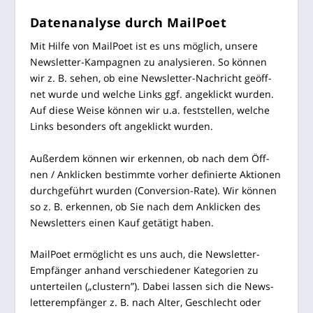
Daten­ana­ly­se durch MailPoet
Mit Hil­fe von Mail­Po­et ist es uns mög­lich, unse­re
News­let­ter-Kam­pa­gnen zu ana­ly­sie­ren. So kön­nen
wir z. B. sehen, ob eine News­let­ter-Nach­richt geöff­
net wur­de und wel­che Links ggf. ange­klickt wur­den.
Auf die­se Wei­se kön­nen wir u.a. fest­stel­len, wel­che
Links beson­ders oft ange­klickt wurden.
Außer­dem kön­nen wir erken­nen, ob nach dem Öff­
nen / Ankli­cken bestimm­te vor­her defi­nier­te Aktio­nen
durch­ge­führt wur­den (Con­ver­si­on-Rate). Wir kön­nen
so z. B. erken­nen, ob Sie nach dem Ankli­cken des
News­let­ters einen Kauf getä­tigt haben.
Mail­Po­et ermög­licht es uns auch, die News­let­ter-
Emp­fän­ger anhand ver­schie­de­ner Kate­go­rien zu
unter­tei­len („clus­tern”). Dabei las­sen sich die News­
let­ter­emp­fän­ger z. B. nach Alter, Geschlecht oder