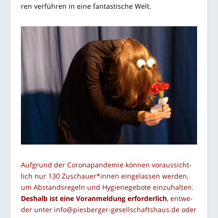
ren ver­füh­ren in eine fan­tas­ti­sche Welt.
Auf­grund der Coro­na­pan­de­mie kön­nen vor­aus­sicht­
lich nur 130 Zuschauer*innen ein­ge­las­sen wer­den,
um Abstands­re­geln und Hygie­nege­bo­te ein­zu­hal­ten.
Des­halb ist eine Vor­anmel­dung erfor­der­lich
, ent­we­
der unter
info@piesberger-gesellschaftshaus.de
oder