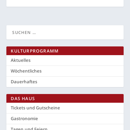
KUL­TUR­PRO­GRAMM
Aktu­el­les
Wöchent­li­ches
Dau­er­haf­tes
DAS HAUS
Tickets und Gutscheine
Gas­tro­no­mie
Tagen und Feiern