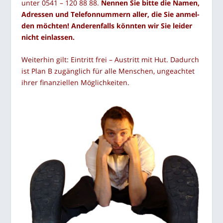
unter 0541 – 120 88 88.
Nen­nen Sie bit­te die Namen,
Adres­sen und Tele­fon­num­mern aller, die Sie anmel­
den möch­ten! Ande­ren­falls könn­ten wir Sie lei­der
nicht einlassen.
Wei­ter­hin gilt: Ein­tritt frei – Aus­tritt mit Hut. Dadurch
ist Plan B zugäng­lich für alle Men­schen, unge­ach­tet
ihrer finan­zi­el­len Möglichkeiten.