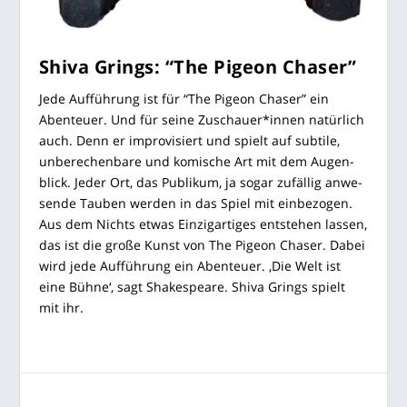
Shi­va Grings: “The Pige­on Chaser”
Jede Auf­füh­rung ist für “The Pige­on Cha­ser” ein
Aben­teu­er. Und für sei­ne Zuschauer*innen natür­lich
auch. Denn er impro­vi­siert und spielt auf sub­ti­le,
unbe­re­chen­ba­re und komi­sche Art mit dem Augen­
blick. Jeder Ort, das Publi­kum, ja sogar zufäl­lig anwe­
sen­de Tau­ben wer­den in das Spiel mit ein­be­zo­gen.
Aus dem Nichts etwas Ein­zig­ar­ti­ges ent­ste­hen las­sen,
das ist die gro­ße Kunst von The Pige­on Cha­ser. Dabei
wird jede Auf­füh­rung ein Aben­teu­er. ‚Die Welt ist
eine Büh­ne‘, sagt Shake­speare. Shi­va Grings spielt
mit ihr.