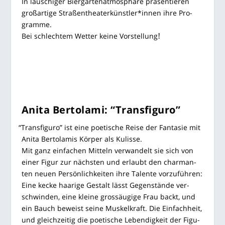
In lau­schi­ger Bier­gar­ten­at­mo­sphä­re prä­sen­tie­ren
groß­ar­ti­ge Straßentheaterkünstler*innen ihre Pro­
gram­me.
Bei schlech­tem Wet­ter kei­ne Vor­stel­lung
!
Ani­ta Ber­to­l­ami: “Trans­fi­gu­ro”
“
Trans­fi­gu­ro” ist eine poe­ti­sche Rei­se der Fan­ta­sie mit
Ani­ta Ber­to­l­amis Kör­per als Kulis­se.
Mit ganz ein­fa­chen Mit­teln ver­wan­delt sie sich von
einer Figur zur nächs­ten und erlaubt den char­man­
ten neu­en Per­sön­lich­kei­ten ihre Talen­te vor­zu­füh­ren:
Eine kecke haa­ri­ge Gestalt lässt Gegen­stän­de ver­
schwin­den, eine klei­ne grossäu­gi­ge Frau backt, und
ein Bauch beweist sei­ne Mus­kel­kraft. Die Ein­fach­heit,
und gleich­zei­tig die poe­ti­sche Leben­dig­keit der Figu­