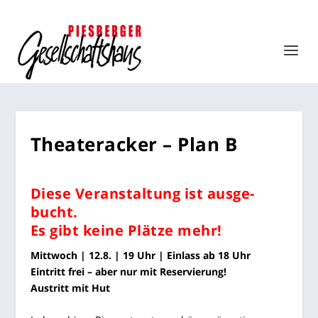
Thea­ter­acker – Plan B
Die­se Ver­an­stal­tung ist aus­ge­
bucht.
Es gibt kei­ne Plät­ze mehr!
Mitt­woch | 12.8. | 19 Uhr | Ein­lass ab 18 Uhr
Ein­tritt frei – aber nur mit Reser­vie­rung!
Aus­tritt mit Hut