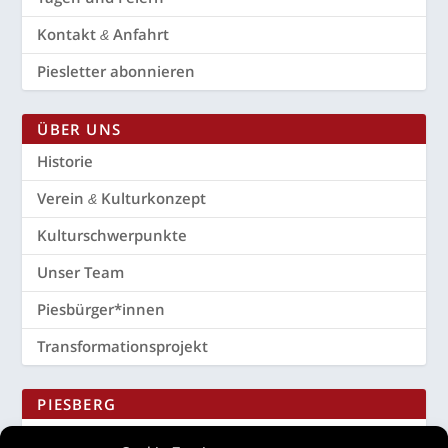
Kon­takt
Anfahrt
&
Pies­let­ter abonnieren
ÜBER UNS
His­to­rie
Ver­ein
Kulturkonzept
&
Kul­tur­schwer­punk­te
Unser Team
Piesbürger*innen
Trans­for­ma­ti­ons­pro­jekt
PIES­BERG
Kul­tur-
Landschaftspark
&