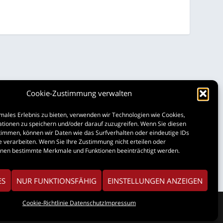
Cookie-Zustimmung verwalten
males Erlebnis zu bieten, verwenden wir Technologien wie Cookies,
tionen zu speichern und/oder darauf zuzugreifen. Wenn Sie diesen
immen, können wir Daten wie das Surfverhalten oder eindeutige IDs
e verarbeiten. Wenn Sie Ihre Zustimmung nicht erteilen oder
nnen bestimmte Merkmale und Funktionen beeinträchtigt werden.
ES
NUR FUNKTIONSFÄHIG
EINSTELLUNGEN ANZEIGEN
Coo­kie-Richt­li­nie
Daten­schutz
Impres­sum
res­sum
Daten­schutz
Coo­kie-Richt­li­nie (
)
EU