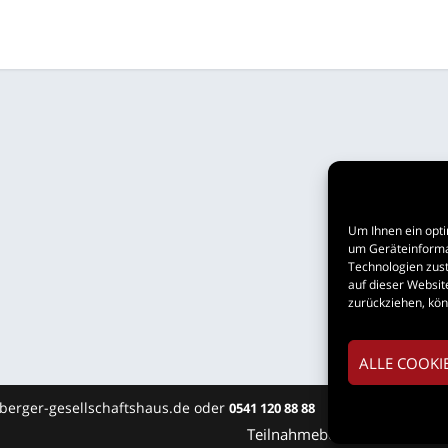
Um Ihnen ein opti
um Geräteinforma
Technologien zust
auf dieser Websit
zurückziehen, kö
ALLE COOKI
esberger-gesellschaftshaus.de oder
0541 120 88 88
Teil­nah­me­be­din­gun­gen
Imp