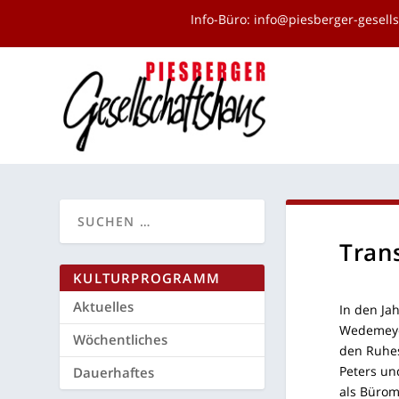
Info-Büro:
info@piesberger-gesell
Trans­
KUL­TUR­PRO­GRAMM
Aktu­el­les
In den Jah
Wede­mey­e
Wöchent­li­ches
den Ruhe­s
Peters und
Dau­er­haf­tes
als Büro­ma