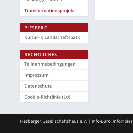
Trans­for­ma­ti­ons­pro­jekt
PIES­BERG
Kul­tur-
Landschaftspark
&
RECHT­LI­CHES
Teil­nah­me­be­din­gun­gen
Impres­sum
Daten­schutz
Coo­kie-Richt­li­nie (
)
EU
Piesberger Gesellschaftshaus e.V. | Info-Büro: info@pi