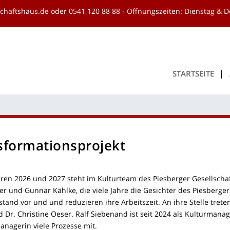
schaftshaus.de
oder
0541 120 88 88
- Öffnungszeiten: Dienstag & D
START­SEI­TE
for­ma­ti­ons­pro­jekt
­ren 2026 und 2027 steht im Kul­tur­team des Pies­ber­ger Gesell­schaf
r und Gun­nar Kähl­ke, die vie­le Jah­re die Gesich­ter des Pies­ber­ger
tand vor und und redu­zie­ren ihre Arbeits­zeit. An ihre Stel­le tre­ten u
 Dr. Chris­ti­ne Oeser. Ralf Sie­benand ist seit 2024 als Kul­tur­ma­na­g
­na­ge­rin vie­le Pro­zes­se mit.