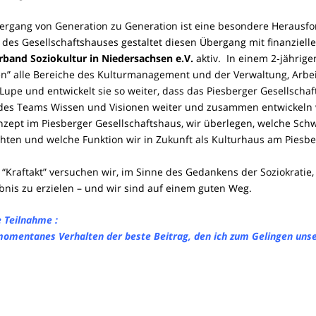
er­gang von Gene­ra­ti­on zu Gene­ra­ti­on ist eine beson­de­re Her­aus­f
es Gesell­schafts­hau­ses gestal­tet die­sen Über­gang mit finan­zi­el­l
r­band Sozio­kul­tur in Nie­der­sach­sen e.V.
aktiv. In einem 2‑jährige
en” alle Berei­che des Kul­tur­ma­nage­ment und der Ver­wal­tung, Arbeits
Lupe und ent­wi­ckelt sie so wei­ter, dass das Pies­ber­ger Gesell­schaf
 des Teams Wis­sen und Visio­nen wei­ter und zusam­men ent­wi­ckeln 
n­zept im Pies­ber­ger Gesell­schafts­haus, wir über­le­gen, wel­che Schw
­ten und wel­che Funk­ti­on wir in Zukunft als Kul­tur­haus am Pies­
 “Kraft­akt” ver­su­chen wir, im Sin­ne des Gedan­kens der Sozio­kra­tie, 
b­nis zu erzie­len – und wir sind auf einem guten Weg.
le Teilnahme :
omen­ta­nes Ver­hal­ten der bes­te Bei­trag, den ich zum Gelin­gen unse