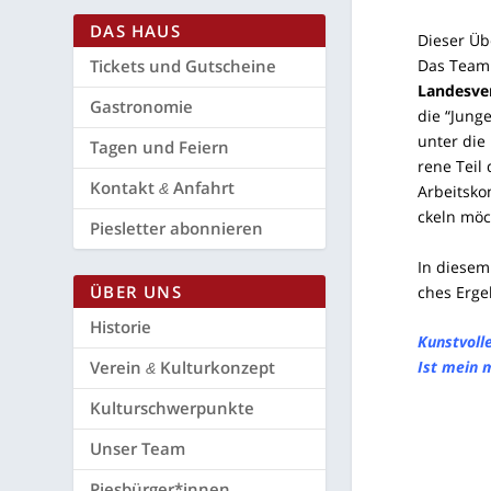
DAS HAUS
Die­ser Üb
Tickets und Gutscheine
Das Team d
Lan­des­ve
Gas­tro­no­mie
die “Jun­g
unter die 
Tagen und Feiern
re­ne Teil
Kon­takt
Anfahrt
&
Arbeits­ko
ckeln möch
Pies­let­ter abonnieren
In die­sem
ÜBER UNS
ches Erge
His­to­rie
Kunst­vol­
Ver­ein
Kulturkonzept
Ist mein m
&
Kul­tur­schwer­punk­te
Unser Team
Piesbürger*innen