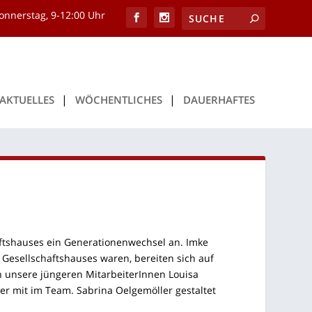
onnerstag, 9-12:00 Uhr
AKTU­EL­LES
WÖCHENT­LI­CHES
DAU­ER­HAF­TES
ts­hau­ses ein Gene­ra­tio­nen­wech­sel an. Imke
 Gesell­schafts­hau­ses waren, berei­ten sich auf
nse­re jün­ge­ren Mit­ar­bei­te­rIn­nen Loui­sa
er mit im Team. Sabri­na Oel­gem­öl­ler gestal­tet