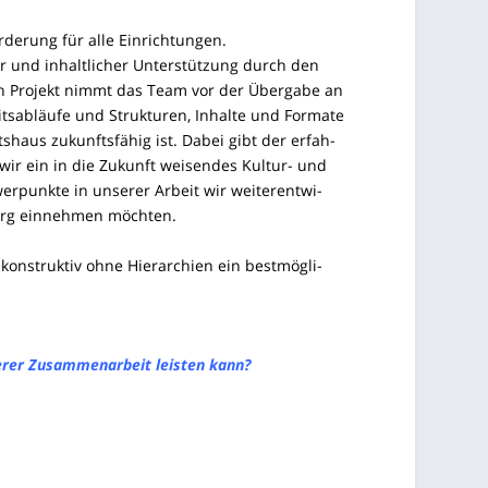
or­de­rung für alle Einrichtungen.
er und inhalt­li­cher Unter­stüt­zung durch den
n Pro­jekt nimmt das Team vor der Über­ga­be an
­ab­läu­fe und Struk­tu­ren, Inhal­te und For­ma­te
ts­haus zukunfts­fä­hig ist. Dabei gibt der erfah­
wir ein in die Zukunft wei­sen­des Kul­tur- und
er­punk­te in unse­rer Arbeit wir wei­ter­ent­wi­
berg ein­neh­men möchten.
kon­struk­tiv ohne Hier­ar­chien ein best­mög­li­
­rer Zusam­men­ar­beit leis­ten kann?