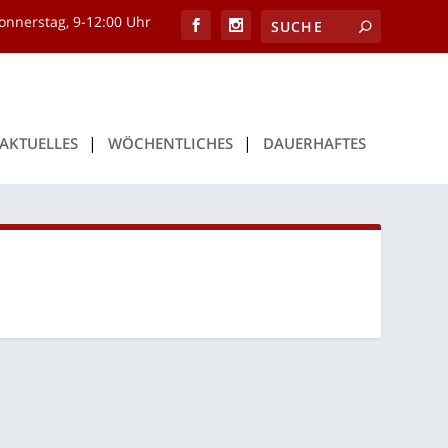
onnerstag, 9-12:00 Uhr
AKTU­EL­LES
WÖCHENT­LI­CHES
DAU­ER­HAF­TES