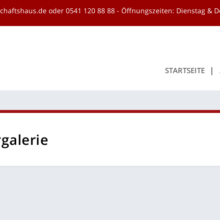
schaftshaus.de
oder
0541 120 88 88
- Öffnungszeiten: Dienstag & D
START­SEI­TE
­ga­le­rie