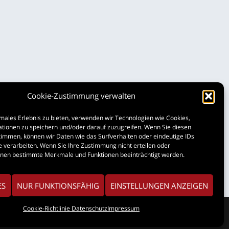
Cookie-Zustimmung verwalten
males Erlebnis zu bieten, verwenden wir Technologien wie Cookies,
tionen zu speichern und/oder darauf zuzugreifen. Wenn Sie diesen
immen, können wir Daten wie das Surfverhalten oder eindeutige IDs
e verarbeiten. Wenn Sie Ihre Zustimmung nicht erteilen oder
nnen bestimmte Merkmale und Funktionen beeinträchtigt werden.
ES
NUR FUNKTIONSFÄHIG
EINSTELLUNGEN ANZEIGEN
Coo­kie-Richt­li­nie
Daten­schutz
Impres­sum
res­sum
Daten­schutz
Coo­kie-Richt­li­nie (
)
EU