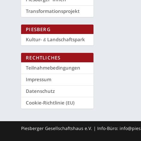
Trans­for­ma­ti­ons­pro­jekt
PIES­BERG
Kul­tur-
Landschaftspark
&
RECHT­LI­CHES
Teil­nah­me­be­din­gun­gen
Impres­sum
Daten­schutz
Coo­kie-Richt­li­nie (
)
EU
Piesberger Gesellschaftshaus e.V. | Info-Büro: info@pi