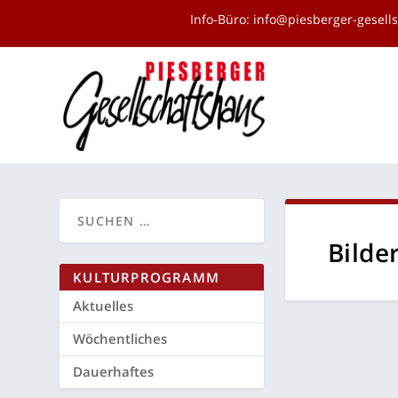
Info-Büro:
info@piesberger-gesell
Bil­der
KUL­TUR­PRO­GRAMM
Aktu­el­les
Wöchent­li­ches
Dau­er­haf­tes