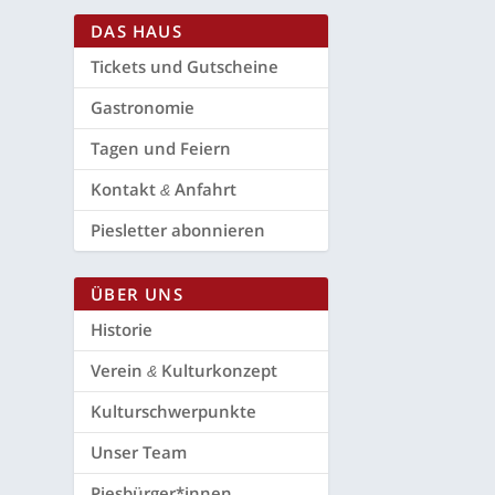
DAS HAUS
Tickets und Gutscheine
Gas­tro­no­mie
Tagen und Feiern
Kon­takt
Anfahrt
&
Pies­let­ter abonnieren
ÜBER UNS
His­to­rie
Ver­ein
Kulturkonzept
&
Kul­tur­schwer­punk­te
Unser Team
Piesbürger*innen