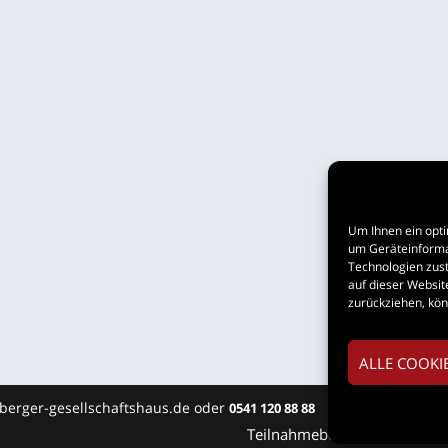
Um Ihnen ein opti
um Geräteinforma
Technologien zust
auf dieser Websit
zurückziehen, kö
ALLE COOKI
esberger-gesellschaftshaus.de oder
0541 120 88 88
Teil­nah­me­be­din­gun­gen
Imp